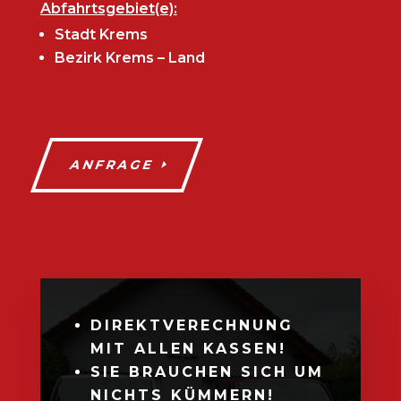
Abfahrtsgebiet(e):
Stadt Krems
Bezirk Krems – Land
ANFRAGE
DIREKTVERECHNUNG
MIT ALLEN KASSEN!
SIE BRAUCHEN SICH UM
NICHTS KÜMMERN!